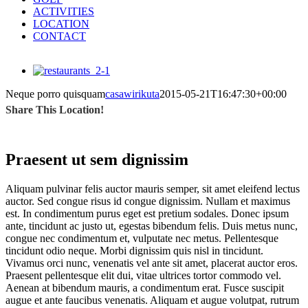
ACTIVITIES
LOCATION
CONTACT
View
Larger
Neque porro quisquam
casawirikuta
2015-05-21T16:47:30+00:00
Image
Share This Location!
Praesent ut sem dignissim
A
liquam pulvinar felis auctor mauris semper, sit amet eleifend lectus
auctor. Sed congue risus id congue dignissim. Nullam et maximus
est. In condimentum purus eget est pretium sodales. Donec ipsum
ante, tincidunt ac justo ut, egestas bibendum felis. Duis metus nunc,
congue nec condimentum et, vulputate nec metus. Pellentesque
tincidunt odio neque. Morbi dignissim quis nisl in tincidunt.
Vivamus orci nunc, venenatis vel ante sit amet, placerat auctor eros.
Praesent pellentesque elit dui, vitae ultrices tortor commodo vel.
Aenean at bibendum mauris, a condimentum erat. Fusce suscipit
augue et ante faucibus venenatis. Aliquam et augue volutpat, rutrum