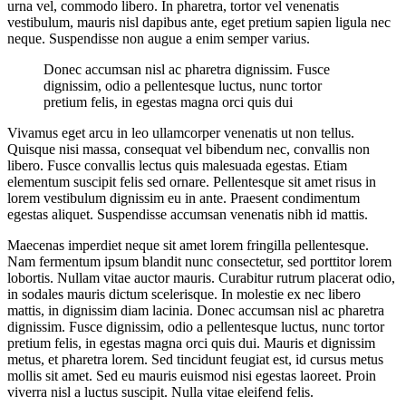
urna vel, commodo libero. In pharetra, tortor vel venenatis
vestibulum, mauris nisl dapibus ante, eget pretium sapien ligula nec
neque. Suspendisse non augue a enim semper varius.
Donec accumsan nisl ac pharetra dignissim. Fusce
dignissim, odio a pellentesque luctus, nunc tortor
pretium felis, in egestas magna orci quis dui
Vivamus eget arcu in leo ullamcorper venenatis ut non tellus.
Quisque nisi massa, consequat vel bibendum nec, convallis non
libero. Fusce convallis lectus quis malesuada egestas. Etiam
elementum suscipit felis sed ornare. Pellentesque sit amet risus in
lorem vestibulum dignissim eu in ante. Praesent condimentum
egestas aliquet. Suspendisse accumsan venenatis nibh id mattis.
Maecenas imperdiet neque sit amet lorem fringilla pellentesque.
Nam fermentum ipsum blandit nunc consectetur, sed porttitor lorem
lobortis. Nullam vitae auctor mauris. Curabitur rutrum placerat odio,
in sodales mauris dictum scelerisque. In molestie ex nec libero
mattis, in dignissim diam lacinia. Donec accumsan nisl ac pharetra
dignissim. Fusce dignissim, odio a pellentesque luctus, nunc tortor
pretium felis, in egestas magna orci quis dui. Mauris et dignissim
metus, et pharetra lorem. Sed tincidunt feugiat est, id cursus metus
mollis sit amet. Sed eu mauris euismod nisi egestas laoreet. Proin
viverra nisl a luctus suscipit. Nulla vitae eleifend felis.