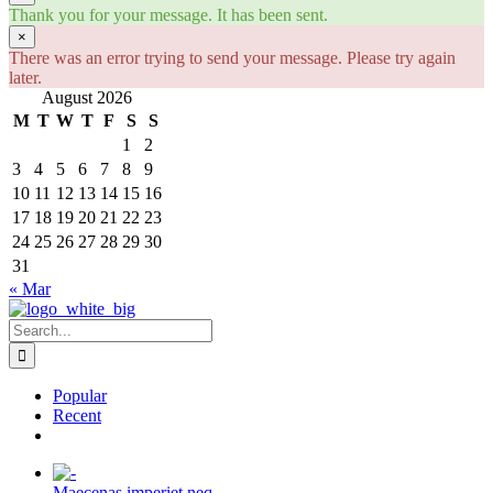
Thank you for your message. It has been sent.
×
There was an error trying to send your message. Please try again
later.
August 2026
M
T
W
T
F
S
S
1
2
3
4
5
6
7
8
9
10
11
12
13
14
15
16
17
18
19
20
21
22
23
24
25
26
27
28
29
30
31
« Mar
Search
for:
Popular
Recent
Comments
Maecenas imperiet neq